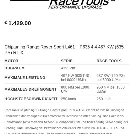
€
1.429,00
Chiptuning Range Rover Sport L461 – P635 4.4 467 KW (635
PS) RT-X
MOTOR
SERIE
RACE TOOLS
HUBRAUM
4395 cm³
467 KW (635 PS)
537 KW (729 PS)
MAXIMALE LEISTUNG
bei 6000 U/Min
bei 6000 U/Min
800 NM
bei 1800
950 NM
bei 1800
MAXIMALES DREHMOMENT
U/Min
U/Min
HÖCHSTGESCHWINDIGKEIT
250 km/h
250 km/h
RaceTools Chiptuning für Range Rover Sport P635 4.4 V8
erhöht bereits bei niedrigen
Drehzahlen das verfügbare Drehmoment mit intensiver Kraftentfaltung. Das RaceTools
Performance Kit verhält sich Service- u. Analyseneutral und findet häufig Verwendung bei
Leasing- und Firmenwagen. Performance Artikel der Produktlinien RT-I, RT-S, RT-X und
CRT Impuls durchlaufen dazu einen umfangreichen Entwicklungsprozess vom