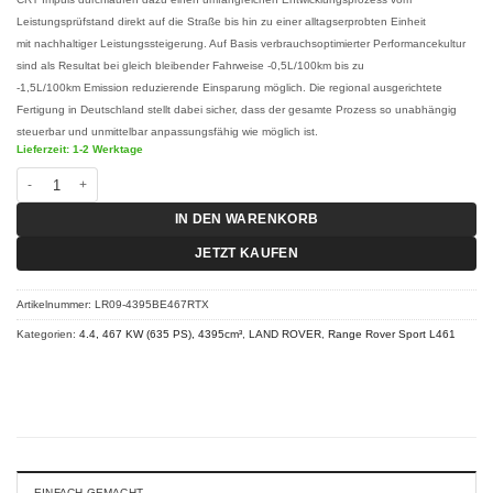
Leistungsprüfstand direkt auf die Straße bis hin zu einer alltagserprobten Einheit
mit nachhaltiger Leistungssteigerung. Auf Basis verbrauchsoptimierter Performancekultur
sind als Resultat bei gleich bleibender Fahrweise -0,5L/100km bis zu
-1,5L/100km Emission reduzierende Einsparung möglich. Die regional ausgerichtete
Fertigung in Deutschland stellt dabei sicher, dass der gesamte Prozess so unabhängig
steuerbar und unmittelbar anpassungsfähig wie möglich ist.
Lieferzeit: 1-2 Werktage
Chiptuning Range Rover Sport L461 - P635 4.4 467 KW (635 PS) RT-X Menge
IN DEN WARENKORB
JETZT KAUFEN
Artikelnummer:
LR09-4395BE467RTX
Kategorien:
4.4, 467 KW (635 PS), 4395cm³
,
LAND ROVER
,
Range Rover Sport L461
EINFACH GEMACHT