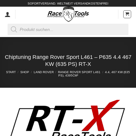
Zum
SOFORTVERSAND. WELTWEIT VERSANDKOSTENFREI
Inhalt
springen
Products
search
Chiptuning Range Rover Sport L461 – P635 4.4 467
KW (635 PS) RT-X
START
/
SHOP
/
LAND ROVER
/
RANGE ROVER SPORT L461
/
4.4, 467 KW (635
PS), 4395CM³