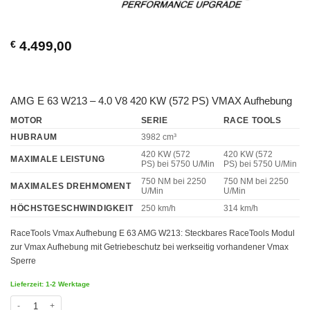
€
4.499,00
AMG E 63 W213 – 4.0 V8 420 KW (572 PS) VMAX Aufhebung
MOTOR
SERIE
RACE TOOLS
HUBRAUM
3982 cm³
420 KW (572
420 KW (572
MAXIMALE LEISTUNG
PS)
bei 5750 U/Min
PS)
bei 5750 U/Min
750 NM
bei 2250
750 NM
bei 2250
MAXIMALES DREHMOMENT
U/Min
U/Min
HÖCHSTGESCHWINDIGKEIT
250 km/h
314 km/h
RaceTools Vmax Aufhebung E 63 AMG W213: Steckbares RaceTools Modul
zur Vmax Aufhebung mit Getriebeschutz bei werkseitig vorhandener Vmax
Sperre
Lieferzeit: 1-2 Werktage
Chiptuning AMG E 63 W213 - 4.0 V8 420 KW (572 PS) VMAX Menge