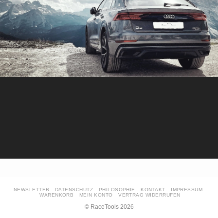
NEWSLETTER
DATENSCHUTZ
PHILOSOPHIE
KONTAKT
IMPRESSUM
WARENKORB
MEIN KONTO
VERTRAG WIDERRUFEN
© RaceTools 2026