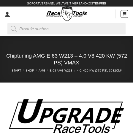
Zum
SOFORTVERSAND. WELTWEIT VERSANDKOSTENFREI
Inhalt
springen
Products
search
Chiptuning AMG E 63 W213 – 4.0 V8 420 KW (572
PS) VMAX
START
/
SHOP
/
AMG
/
E 63 AMG W213
/
4.0, 420 KW (575 PS), 3982CM³