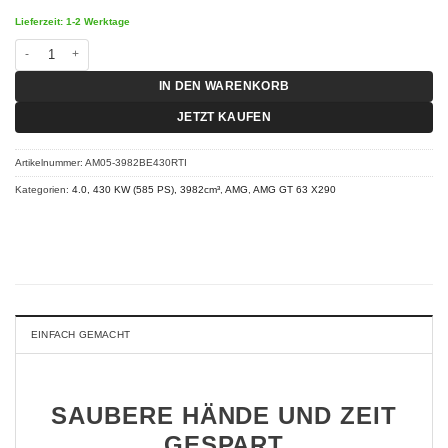
Lieferzeit: 1-2 Werktage
Chiptuning AMG GT 63 X290 - 4.0 430 KW (585 PS) RT-I Menge
IN DEN WARENKORB
JETZT KAUFEN
Artikelnummer:
AM05-3982BE430RTI
Kategorien:
4.0, 430 KW (585 PS), 3982cm³
,
AMG
,
AMG GT 63 X290
EINFACH GEMACHT
SAUBERE HÄNDE UND ZEIT
GESPART