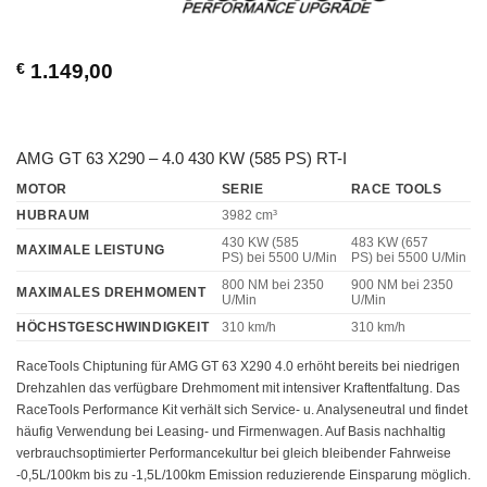
€
1.149,00
AMG GT 63 X290 – 4.0 430 KW (585 PS) RT-I
MOTOR
SERIE
RACE TOOLS
HUBRAUM
3982 cm³
430 KW (585
483 KW (657
MAXIMALE LEISTUNG
PS)
bei 5500 U/Min
PS)
bei 5500 U/Min
800 NM
bei 2350
900 NM
bei 2350
MAXIMALES DREHMOMENT
U/Min
U/Min
HÖCHSTGESCHWINDIGKEIT
310 km/h
310 km/h
RaceTools Chiptuning für AMG GT 63 X290 4.0 erhöht bereits bei niedrigen
Drehzahlen das verfügbare Drehmoment mit intensiver Kraftentfaltung. Das
RaceTools Performance Kit verhält sich Service- u. Analyseneutral und findet
häufig Verwendung bei Leasing- und Firmenwagen. Auf Basis nachhaltig
verbrauchsoptimierter Performancekultur bei gleich bleibender Fahrweise
-0,5L/100km bis zu -1,5L/100km Emission reduzierende Einsparung möglich.