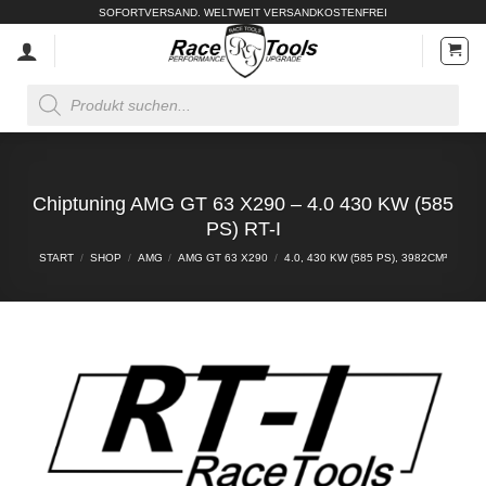
Zum
SOFORTVERSAND. WELTWEIT VERSANDKOSTENFREI
Inhalt
springen
Products
search
Chiptuning AMG GT 63 X290 – 4.0 430 KW (585
PS) RT-I
START
/
SHOP
/
AMG
/
AMG GT 63 X290
/
4.0, 430 KW (585 PS), 3982CM³