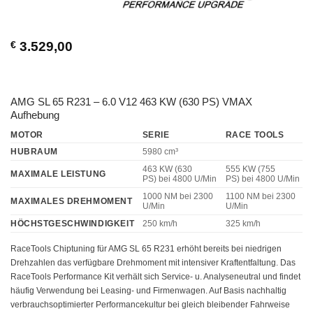
€
3.529,00
AMG SL 65 R231 – 6.0 V12 463 KW (630 PS) VMAX
Aufhebung
MOTOR
SERIE
RACE TOOLS
HUBRAUM
5980 cm³
463 KW (630
555 KW (755
MAXIMALE LEISTUNG
PS)
bei 4800 U/Min
PS)
bei 4800 U/Min
1000 NM
bei 2300
1100 NM
bei 2300
MAXIMALES DREHMOMENT
U/Min
U/Min
HÖCHSTGESCHWINDIGKEIT
250 km/h
325 km/h
RaceTools Chiptuning für AMG SL 65 R231 erhöht bereits bei niedrigen
Drehzahlen das verfügbare Drehmoment mit intensiver Kraftentfaltung. Das
RaceTools Performance Kit verhält sich Service- u. Analyseneutral und findet
häufig Verwendung bei Leasing- und Firmenwagen. Auf Basis nachhaltig
verbrauchsoptimierter Performancekultur bei gleich bleibender Fahrweise