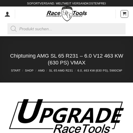
Zum
SOFORTVERSAND. WELTWEIT VERSANDKOSTENFREI
Inhalt
springen
Products
search
Chiptuning AMG SL 65 R231 – 6.0 V12 463 KW
(630 PS) VMAX
START
/
SHOP
/
AMG
/
SL 65 AMG R231
/
6.0, 463 KW (630 PS), 5980CM³