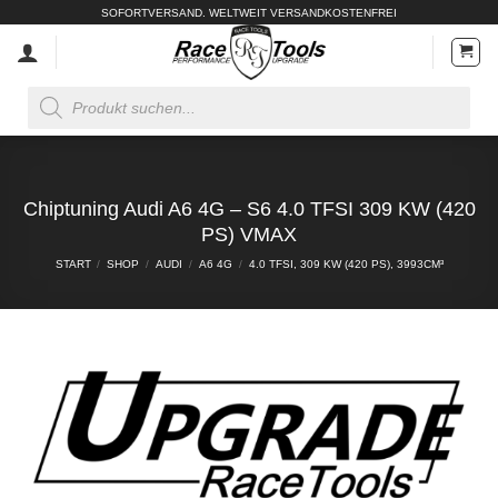
Zum
SOFORTVERSAND. WELTWEIT VERSANDKOSTENFREI
Inhalt
springen
Products
search
Chiptuning Audi A6 4G – S6 4.0 TFSI 309 KW (420
PS) VMAX
START
/
SHOP
/
AUDI
/
A6 4G
/
4.0 TFSI, 309 KW (420 PS), 3993CM³