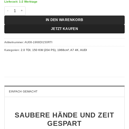
Lieferzeit: 1-2 Werktage
Chiptuning Audi A7 4K - 40 TDI 150 KW (204 PS) RT-I Menge
IN DEN WARENKORB
JETZT KAUFEN
Artikelnummer:
AU08-1968DI150RTI
Kategorien:
2.0 TDI, 150 KW (204 PS), 1968cm³
,
A7 4K
,
AUDI
EINFACH GEMACHT
SAUBERE HÄNDE UND ZEIT
GESPART