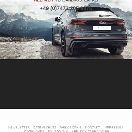
WELTWEIT
VERSANDKOSTENFREI
+49 (0)7473 205 9876
NEWSLETTER
DATENSCHUTZ
PHILOSOPHIE
KONTAKT
IMPRESSUM
WARENKORB
MEIN KONTO
VERTRAG WIDERRUFEN