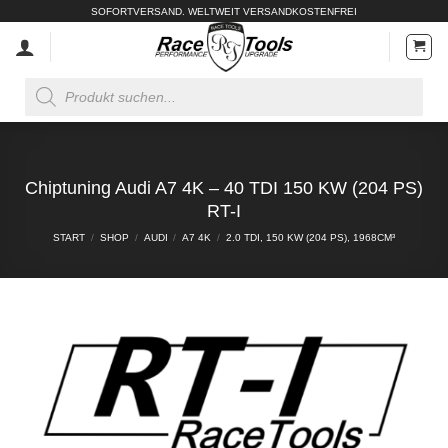
Zum
SOFORTVERSAND. WELTWEIT VERSANDKOSTENFREI
Inhalt
springen
Products
search
Chiptuning Audi A7 4K – 40 TDI 150 KW (204 PS)
RT-I
START
/
SHOP
/
AUDI
/
A7 4K
/
2.0 TDI, 150 KW (204 PS), 1968CM³