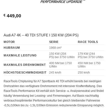
€
449,00
Audi A7 4K – 40 TDI STUFE I 150 KW (204 PS)
MOTOR
SERIE
RACE TOOLS
HUBRAUM
1968 cm³
150 KW (204
179 KW (244
MAXIMALE LEISTUNG
PS)
bei 3750 U/Min
PS)
bei 3750 U/Min
400 NM
bei 1750
450 NM
bei 1750
MAXIMALES DREHMOMENT
U/Min
U/Min
HÖCHSTGESCHWINDIGKEIT
245 km/h
250 km/h
RaceTools Chiptuning für A7 Sportback 40 TDI erhöht bereits bei niedrigen
Drehzahlen das verfügbare Drehmoment mit intensiver Kraftentfaltung. Das
RaceTools Performance Kit verhält sich Service- u. Analyseneutral und findet
häufig Verwendung bei Leasing- und Firmenwagen. Auf Basis nachhaltig
verbrauchsoptimierter Performancekultur bei gleich bleibender Fahrweise
-0,5L/100km bis zu -1,5L/100km Emission reduzierende Einsparung möglich.