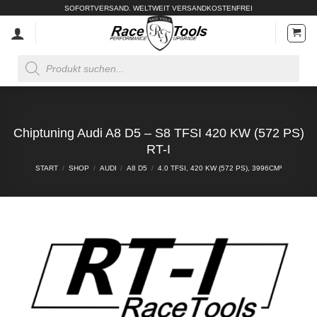
Zum
SOFORTVERSAND. WELTWEIT VERSANDKOSTENFREI
Inhalt
springen
Products
search
Chiptuning Audi A8 D5 – S8 TFSI 420 KW (572 PS)
RT-I
START
/
SHOP
/
AUDI
/
A8 D5
/
4.0 TFSI, 420 KW (572 PS), 3996CM³