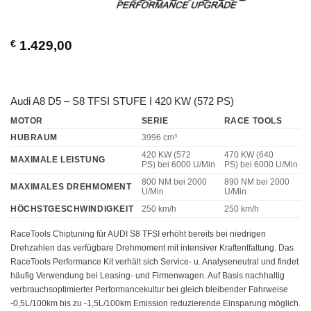
€
1.429,00
Audi A8 D5 – S8 TFSI STUFE I 420 KW (572 PS)
MOTOR
SERIE
RACE TOOLS
HUBRAUM
3996 cm³
420 KW (572
470 KW (640
MAXIMALE LEISTUNG
PS)
bei 6000 U/Min
PS)
bei 6000 U/Min
800 NM
bei 2000
890 NM
bei 2000
MAXIMALES DREHMOMENT
U/Min
U/Min
HÖCHSTGESCHWINDIGKEIT
250 km/h
250 km/h
RaceTools Chiptuning für AUDI S8 TFSI erhöht bereits bei niedrigen
Drehzahlen das verfügbare Drehmoment mit intensiver Kraftentfaltung. Das
RaceTools Performance Kit verhält sich Service- u. Analyseneutral und findet
häufig Verwendung bei Leasing- und Firmenwagen. Auf Basis nachhaltig
verbrauchsoptimierter Performancekultur bei gleich bleibender Fahrweise
-0,5L/100km bis zu -1,5L/100km Emission reduzierende Einsparung möglich.