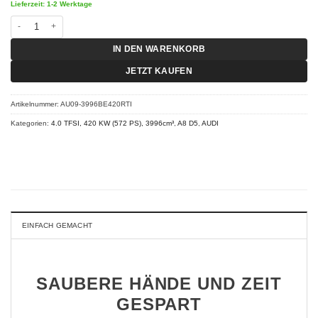
Lieferzeit: 1-2 Werktage
Chiptuning Audi A8 D5 - S8 TFSI 420 KW (572 PS) RT-I Menge
IN DEN WARENKORB
JETZT KAUFEN
Artikelnummer:
AU09-3996BE420RTI
Kategorien:
4.0 TFSI, 420 KW (572 PS), 3996cm³
,
A8 D5
,
AUDI
EINFACH GEMACHT
SAUBERE HÄNDE UND ZEIT
GESPART