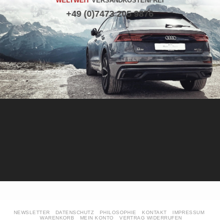
WELTWEIT
VERSANDKOSTENFREI
+49 (0)7473 205 9876
NEWSLETTER
DATENSCHUTZ
PHILOSOPHIE
KONTAKT
IMPRESSUM
WARENKORB
MEIN KONTO
VERTRAG WIDERRUFEN