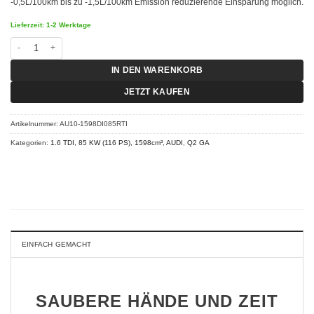
-0,5L/100km bis zu -1,5L/100km Emission reduzierende Einsparung möglich.
Lieferzeit: 1-2 Werktage
Chiptuning Audi Q2 GA - 30 TDI 85 KW (116 PS)RT-I Menge
IN DEN WARENKORB
JETZT KAUFEN
Artikelnummer:
AU10-1598DI085RTI
Kategorien:
1.6 TDI, 85 KW (116 PS), 1598cm³
,
AUDI
,
Q2 GA
EINFACH GEMACHT
SAUBERE HÄNDE UND ZEIT