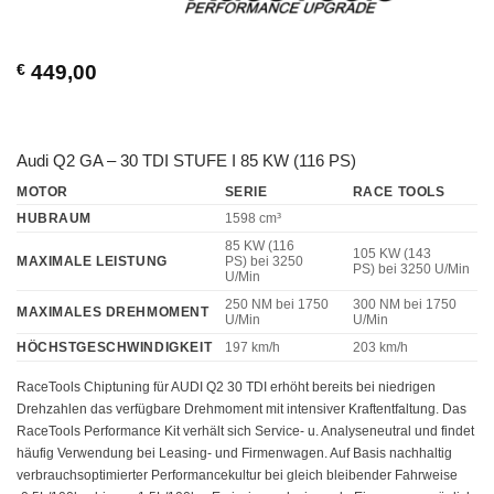
€
449,00
Audi Q2 GA – 30 TDI STUFE I 85 KW (116 PS)
MOTOR
SERIE
RACE TOOLS
HUBRAUM
1598 cm³
85 KW (116
105 KW (143
MAXIMALE LEISTUNG
PS)
bei 3250
PS)
bei 3250 U/Min
U/Min
250 NM
bei 1750
300 NM
bei 1750
MAXIMALES DREHMOMENT
U/Min
U/Min
HÖCHSTGESCHWINDIGKEIT
197 km/h
203 km/h
RaceTools Chiptuning für AUDI Q2 30 TDI erhöht bereits bei niedrigen
Drehzahlen das verfügbare Drehmoment mit intensiver Kraftentfaltung. Das
RaceTools Performance Kit verhält sich Service- u. Analyseneutral und findet
häufig Verwendung bei Leasing- und Firmenwagen. Auf Basis nachhaltig
verbrauchsoptimierter Performancekultur bei gleich bleibender Fahrweise