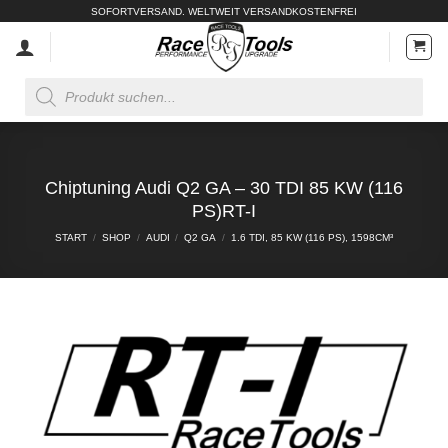
Zum
SOFORTVERSAND. WELTWEIT VERSANDKOSTENFREI
Inhalt
springen
Products
search
Chiptuning Audi Q2 GA – 30 TDI 85 KW (116
PS)RT-I
START
/
SHOP
/
AUDI
/
Q2 GA
/
1.6 TDI, 85 KW (116 PS), 1598CM³