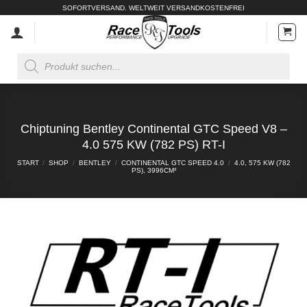
Zum
SOFORTVERSAND. WELTWEIT VERSANDKOSTENFREI
Inhalt
springen
Products
search
Chiptuning Bentley Continental GTC Speed V8 –
4.0 575 KW (782 PS) RT-I
START
/
SHOP
/
BENTLEY
/
CONTINENTAL GTC SPEED 4.0
/
4.0, 575 KW (782
PS), 3996CM³