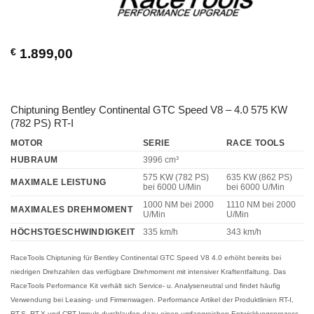
€
1.899,00
Chiptuning Bentley Continental GTC Speed V8 – 4.0 575 KW
(782 PS) RT-I
MOTOR
SERIE
RACE TOOLS
HUBRAUM
3996 cm³
575 KW (782 PS)
635 KW (862 PS)
MAXIMALE LEISTUNG
bei 6000 U/Min
bei 6000 U/Min
1000 NM
bei 2000
1110 NM
bei 2000
MAXIMALES DREHMOMENT
U/Min
U/Min
HÖCHSTGESCHWINDIGKEIT
335 km/h
343 km/h
RaceTools Chiptuning für Bentley Continental GTC Speed V8 4.0 erhöht bereits bei
niedrigen Drehzahlen das verfügbare Drehmoment mit intensiver Kraftentfaltung. Das
RaceTools Performance Kit verhält sich Service- u. Analyseneutral und findet häufig
Verwendung bei Leasing- und Firmenwagen. Performance Artikel der Produktlinien RT-I,
RT-S, RT-X und CRT Impuls durchlaufen dazu einen umfangreichen Entwicklungsprozess