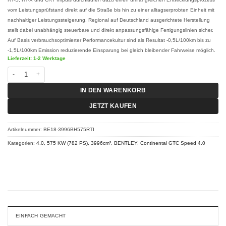
vom Leistungsprüfstand direkt auf die Straße bis hin zu einer alltagserprobten Einheit mit
nachhaltiger Leistungssteigerung. Regional auf Deutschland ausgerichtete Herstellung
stellt dabei unabhängig steuerbare und direkt anpassungsfähige Fertigungslinien sicher.
Auf Basis verbrauchsoptimierter Performancekultur sind als Resultat -0,5L/100km bis zu
-1,5L/100km Emission reduzierende Einsparung bei gleich bleibender Fahrweise möglich.
Lieferzeit: 1-2 Werktage
Chiptuning Bentley Continental GTC Speed V8 - 4.0 575 KW (782 PS) RT-I M
IN DEN WARENKORB
JETZT KAUFEN
Artikelnummer:
BE18-3996BH575RTI
Kategorien:
4.0, 575 KW (782 PS), 3996cm³
,
BENTLEY
,
Continental GTC Speed 4.0
EINFACH GEMACHT