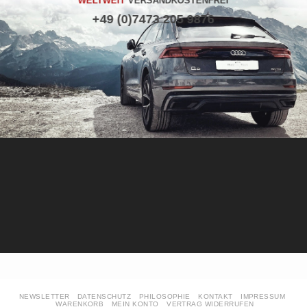
WELTWEIT
VERSANDKOSTENFREI
+49 (0)7473 205 9876
NEWSLETTER
DATENSCHUTZ
PHILOSOPHIE
KONTAKT
IMPRESSUM
WARENKORB
MEIN KONTO
VERTRAG WIDERRUFEN