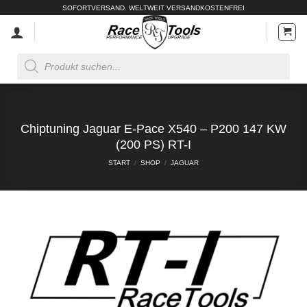
Zum
SOFORTVERSAND. WELTWEIT VERSANDKOSTENFREI
Inhalt
springen
Products
search
Chiptuning Jaguar E-Pace X540 – P200 147 KW
(200 PS) RT-I
START
/
SHOP
/
JAGUAR