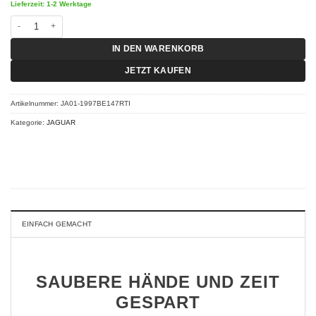
Lieferzeit: 1-2 Werktage
Chiptuning Jaguar E-Pace X540 - P200 147 KW (200 PS) RT-I Menge
IN DEN WARENKORB
JETZT KAUFEN
Artikelnummer:
JA01-1997BE147RTI
Kategorie:
JAGUAR
EINFACH GEMACHT
SAUBERE HÄNDE UND ZEIT
GESPART