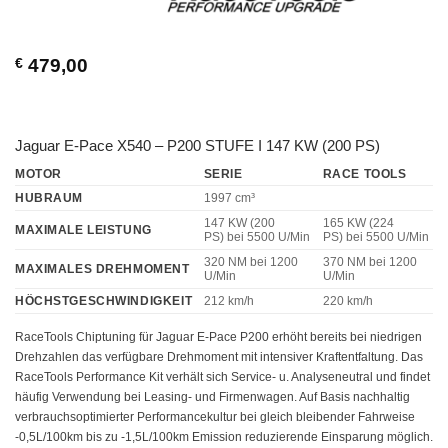
€
479,00
Jaguar E-Pace X540 – P200 STUFE I 147 KW (200 PS)
MOTOR
SERIE
RACE TOOLS
HUBRAUM
1997 cm³
147 KW (200
165 KW (224
MAXIMALE LEISTUNG
PS)
bei 5500 U/Min
PS)
bei 5500 U/Min
320 NM
bei 1200
370 NM
bei 1200
MAXIMALES DREHMOMENT
U/Min
U/Min
HÖCHSTGESCHWINDIGKEIT
212 km/h
220 km/h
RaceTools Chiptuning für Jaguar E-Pace P200 erhöht bereits bei niedrigen
Drehzahlen das verfügbare Drehmoment mit intensiver Kraftentfaltung. Das
RaceTools Performance Kit verhält sich Service- u. Analyseneutral und findet
häufig Verwendung bei Leasing- und Firmenwagen. Auf Basis nachhaltig
verbrauchsoptimierter Performancekultur bei gleich bleibender Fahrweise
-0,5L/100km bis zu -1,5L/100km Emission reduzierende Einsparung möglich.