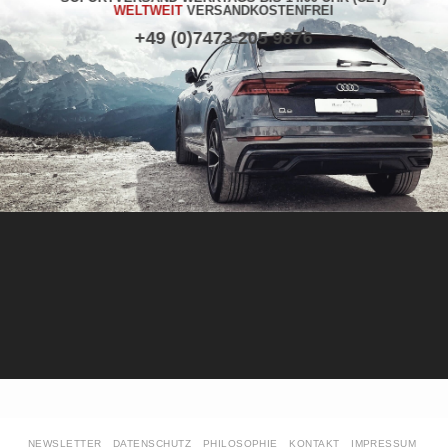
WELTWEIT
VERSANDKOSTENFREI
+49 (0)7473 205 9876
NEWSLETTER
DATENSCHUTZ
PHILOSOPHIE
KONTAKT
IMPRESSUM