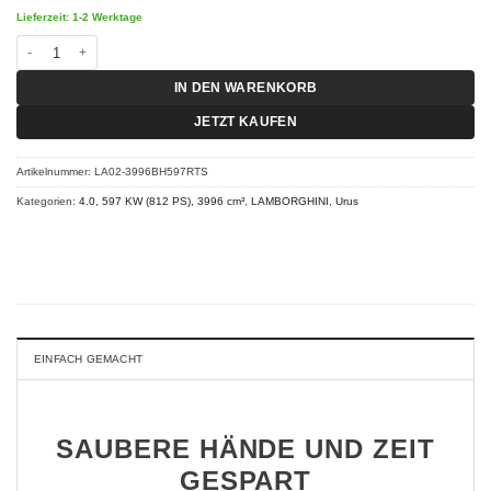
Lieferzeit: 1-2 Werktage
Chiptuning Lamborghini Urus - SE Performante 4.0 V8 597 KW (812 PS) RT-
IN DEN WARENKORB
JETZT KAUFEN
Artikelnummer:
LA02-3996BH597RTS
Kategorien:
4.0, 597 KW (812 PS), 3996 cm³
,
LAMBORGHINI
,
Urus
EINFACH GEMACHT
SAUBERE HÄNDE UND ZEIT
GESPART