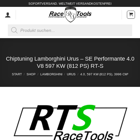
Zum
SOFORTVERSAND. WELTWEIT VERSANDKOSTENFREI
Inhalt
springen
Products
search
Chiptuning Lamborghini Urus – SE Performante 4.0
V8 597 KW (812 PS) RT-S
START
/
SHOP
/
LAMBORGHINI
/
URUS
/
4.0, 597 KW (812 PS), 3996 CM³