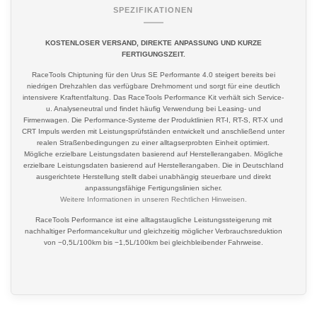
SPEZIFIKATIONEN
KOSTENLOSER VERSAND, DIREKTE ANPASSUNG UND KURZE
FERTIGUNGSZEIT.
RaceTools Chiptuning für den Urus SE Performante 4.0 steigert bereits bei
niedrigen Drehzahlen das verfügbare Drehmoment und sorgt für eine deutlich
intensivere Kraftentfaltung. Das RaceTools Performance Kit verhält sich Service-
u. Analyseneutral und findet häufig Verwendung bei Leasing- und
Firmenwagen. Die Performance-Systeme der Produktlinien RT-I, RT-S, RT-X und
CRT Impuls werden mit Leistungsprüfständen entwickelt und anschließend unter
realen Straßenbedingungen zu einer alltagserprobten Einheit optimiert.
Mögliche erzielbare Leistungsdaten basierend auf Herstellerangaben. Mögliche
erzielbare Leistungsdaten basierend auf Herstellerangaben. Die in Deutschland
ausgerichtete Herstellung stellt dabei unabhängig steuerbare und direkt
anpassungsfähige Fertigungslinien sicher.
Weitere Informationen in unseren
Rechtlichen Hinweisen
.
RaceTools Performance ist eine alltagstaugliche Leistungssteigerung mit
nachhaltiger Performancekultur und gleichzeitig möglicher Verbrauchsreduktion
von −0,5L/100km bis −1,5L/100km bei gleichbleibender Fahrweise.