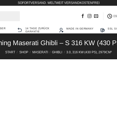
SOFORTVERSAND. WELTWEIT VERSANDKOSTENFREI
09
SER
14 TAGE ZURÜCK
MADE IN GERMANY
SSL S
GARANTIE
ning Maserati Ghibli – S 316 KW (430 P
START
/
SHOP
/
MASERATI
/
GHIBLI
/
3.0, 316 KW (430 PS), 2979CM³