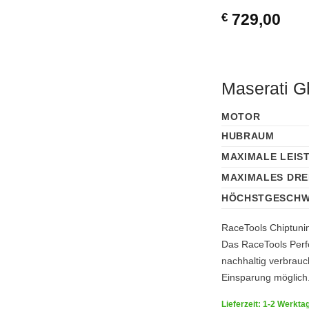
€
729,00
Maserati G
MOTOR
HUBRAUM
MAXIMALE LEIS
MAXIMALES DR
HÖCHSTGESCHW
RaceTools Chiptunin
Das RaceTools Perfo
nachhaltig verbrauc
Einsparung möglich
Lieferzeit: 1-2 Werkta