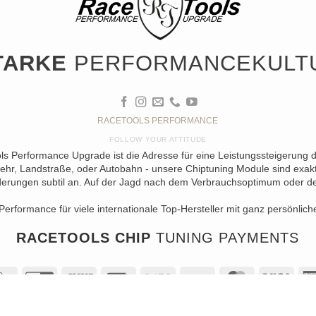
TARKE
PERFORMANCEKULT
RACETOOLS PERFORMANCE
FOLLOW YOUR ATTITUDE
ols Performance Upgrade ist die Adresse für eine Leistungssteigerung 
ehr, Landstraße, oder Autobahn - unsere Chiptuning Module sind exakt 
erungen subtil an. Auf der Jagd nach dem Verbrauchsoptimum oder der 
Performance für viele internationale Top-Hersteller mit ganz persönlich
RACETOOLS CHIP
TUNING PAYMENTS
al
Apple
GiroPay
Sofort
Rechung
Sepa
Bank
MasterCard
Visa
Pay
Transfer