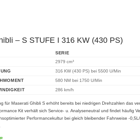
hibli – S STUFE I 316 KW (430 PS)
SERIE
2979 cm³
TUNG
316 KW (430 PS)
bei 5500 U/Min
EHMOMENT
580 NM
bei 1750 U/Min
INDIGKEIT
286 km/h
g für Maserati Ghibli S erhöht bereits bei niedrigen Drehzahlen das ve
rmance Kit verhält sich Service- u. Analyseneutral und findet häufig
hsoptimierter Performancekultur bei gleich bleibender Fahrweise -0,5
.
ge