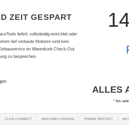
14
D ZEIT GESPART
Tools liefert, vollständig einrichtet oder
extrem tief verbaute Motoren sind kein
n Einbauservice im Warenkorb Check-Out
htung zu besprechen.
gen
ALLES 
*
An- und
CLICK CONNECT
HIGH END CONTROL
POWER PROTECT
NO 