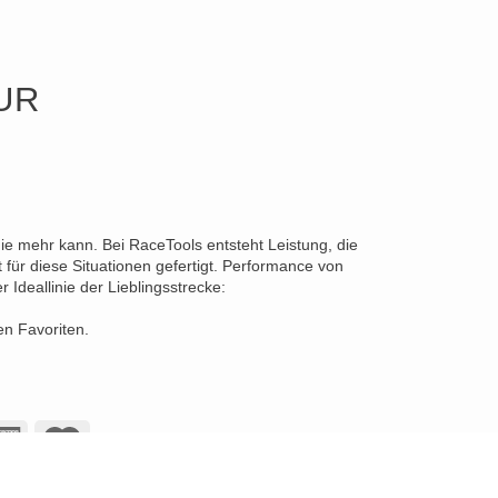
UR
die mehr kann. Bei RaceTools entsteht Leistung, die
für diese Situationen gefertigt. Performance von
Ideallinie der Lieblingsstrecke:
en Favoriten.
American
Maestro
Express