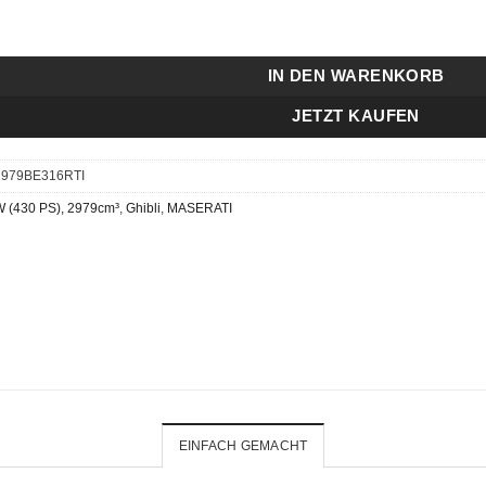
i Ghibli - S 316 KW (430 PS) RT-I Menge
IN DEN WARENKORB
JETZT KAUFEN
2979BE316RTI
W (430 PS), 2979cm³
,
Ghibli
,
MASERATI
EINFACH GEMACHT