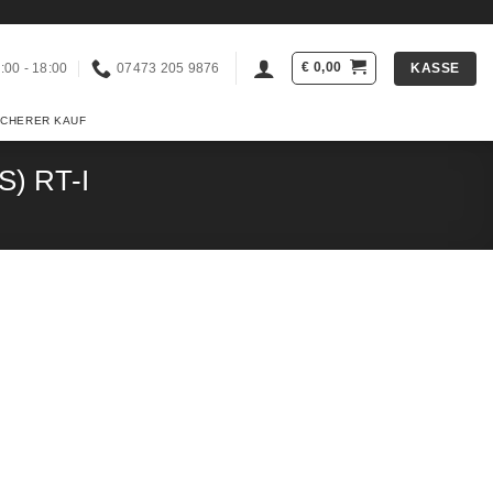
€
0,00
KASSE
:00 - 18:00
07473 205 9876
ICHERER KAUF
S) RT-I