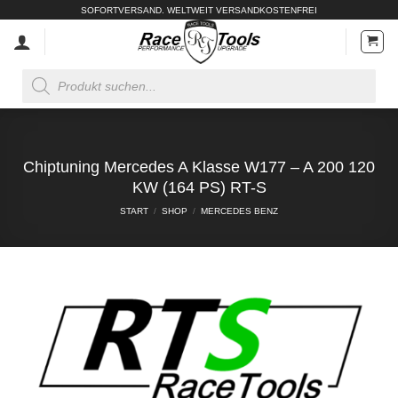
Zum
SOFORTVERSAND. WELTWEIT VERSANDKOSTENFREI
Inhalt
springen
Products
search
Chiptuning Mercedes A Klasse W177 – A 200 120
KW (164 PS) RT-S
START
/
SHOP
/
MERCEDES BENZ