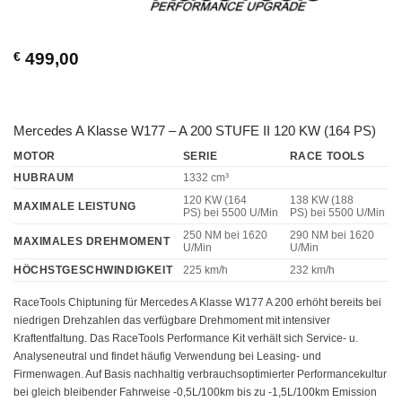
€
499,00
Mercedes A Klasse W177 – A 200 STUFE II 120 KW (164 PS)
MOTOR
SERIE
RACE TOOLS
HUBRAUM
1332 cm³
120 KW (164
138 KW (188
MAXIMALE LEISTUNG
PS)
bei 5500 U/Min
PS)
bei 5500 U/Min
250 NM
bei 1620
290 NM
bei 1620
MAXIMALES DREHMOMENT
U/Min
U/Min
HÖCHSTGESCHWINDIGKEIT
225 km/h
232 km/h
RaceTools Chiptuning für Mercedes A Klasse W177 A 200 erhöht bereits bei
niedrigen Drehzahlen das verfügbare Drehmoment mit intensiver
Kraftentfaltung. Das RaceTools Performance Kit verhält sich Service- u.
Analyseneutral und findet häufig Verwendung bei Leasing- und
Firmenwagen. Auf Basis nachhaltig verbrauchsoptimierter Performancekultur
bei gleich bleibender Fahrweise -0,5L/100km bis zu -1,5L/100km Emission