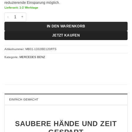
reduzierende Einsparung möglich.
Lieferzeit: 1-2 Werktage
Chiptuning Mercedes A Klasse W177 - A 200 120 KW (164 PS) RT-S Menge
IN DEN WARENKORB
JETZT KAUFEN
Artikelnummer:
MB01-1332BE120RTS
Kategorie:
MERCEDES BENZ
EINFACH GEMACHT
SAUBERE HÄNDE UND ZEIT