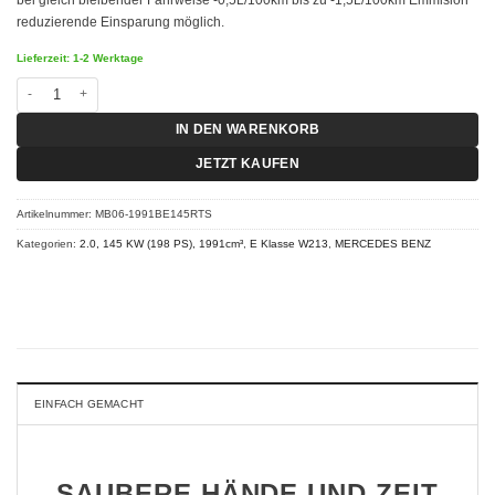
reduzierende Einsparung möglich.
Lieferzeit: 1-2 Werktage
Chiptuning Mercedes E Klasse W213 - E 200 145 KW (198 PS) RT-S Menge
IN DEN WARENKORB
JETZT KAUFEN
Artikelnummer:
MB06-1991BE145RTS
Kategorien:
2.0, 145 KW (198 PS), 1991cm³
,
E Klasse W213
,
MERCEDES BENZ
EINFACH GEMACHT
SAUBERE HÄNDE UND ZEIT