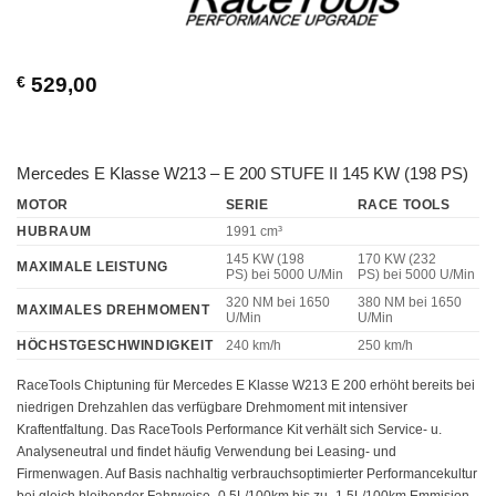
€
529,00
Mercedes E Klasse W213 – E 200 STUFE II 145 KW (198 PS)
MOTOR
SERIE
RACE TOOLS
HUBRAUM
1991 cm³
145 KW (198
170 KW (232
MAXIMALE LEISTUNG
PS)
bei 5000 U/Min
PS)
bei 5000 U/Min
320 NM
bei 1650
380 NM
bei 1650
MAXIMALES DREHMOMENT
U/Min
U/Min
HÖCHSTGESCHWINDIGKEIT
240 km/h
250 km/h
RaceTools Chiptuning für Mercedes E Klasse W213 E 200 erhöht bereits bei
niedrigen Drehzahlen das verfügbare Drehmoment mit intensiver
Kraftentfaltung. Das RaceTools Performance Kit verhält sich Service- u.
Analyseneutral und findet häufig Verwendung bei Leasing- und
Firmenwagen. Auf Basis nachhaltig verbrauchsoptimierter Performancekultur
bei gleich bleibender Fahrweise -0,5L/100km bis zu -1,5L/100km Emmision