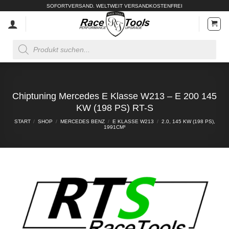
Zum
SOFORTVERSAND. WELTWEIT VERSANDKOSTENFREI
Inhalt
springen
Products
search
Chiptuning Mercedes E Klasse W213 – E 200 145
KW (198 PS) RT-S
START
/
SHOP
/
MERCEDES BENZ
/
E KLASSE W213
/
2.0, 145 KW (198 PS),
1991CM³