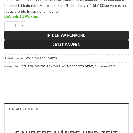
bei gleich bleibender Fahrweise -0,5L/100km bis zu -1,5L/100km Emmision
reduzierende Einsparung möglich.
Lieferzeit: 1-2 Werktage
Chiptuning Mercedes S Klasse W222 - S 63 AMG 5.5 430 KW (585 PS) RT-S 
IN DEN WARENKORB
JETZT KAUFEN
Artikelnummer:
MB16-5461BE430RTS
Kategorien:
5.5, 430 KW (585 PS), 5461cm³
,
MERCEDES BENZ
,
S Klasse W222
EINFACH GEMACHT