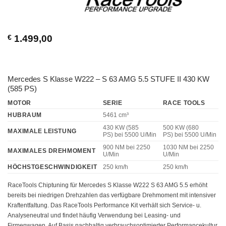
€
1.499,00
Mercedes S Klasse W222 – S 63 AMG 5.5 STUFE II 430 KW
(585 PS)
MOTOR
SERIE
RACE TOOLS
HUBRAUM
5461 cm³
430 KW (585
500 KW (680
MAXIMALE LEISTUNG
PS)
bei 5500 U/Min
PS)
bei 5500 U/Min
900 NM
bei 2250
1030 NM
bei 2250
MAXIMALES DREHMOMENT
U/Min
U/Min
HÖCHSTGESCHWINDIGKEIT
250 km/h
250 km/h
RaceTools Chiptuning für Mercedes S Klasse W222 S 63 AMG 5.5 erhöht
bereits bei niedrigen Drehzahlen das verfügbare Drehmoment mit intensiver
Kraftentfaltung. Das RaceTools Performance Kit verhält sich Service- u.
Analyseneutral und findet häufig Verwendung bei Leasing- und
Firmenwagen. Auf Basis nachhaltig verbrauchsoptimierter Performancekultur