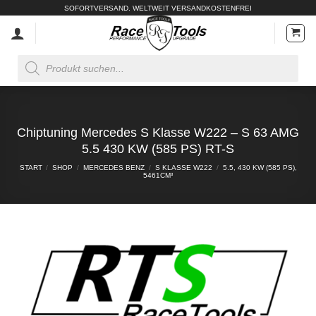
Zum
SOFORTVERSAND. WELTWEIT VERSANDKOSTENFREI
Inhalt
springen
Products
search
Chiptuning Mercedes S Klasse W222 – S 63 AMG
5.5 430 KW (585 PS) RT-S
START
/
SHOP
/
MERCEDES BENZ
/
S KLASSE W222
/
5.5, 430 KW (585 PS),
5461CM³