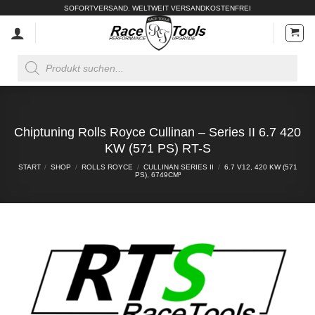
Zum
SOFORTVERSAND. WELTWEIT VERSANDKOSTENFREI
Inhalt
springen
Products
search
Chiptuning Rolls Royce Cullinan – Series II 6.7 420
KW (571 PS) RT-S
START
/
SHOP
/
ROLLS ROYCE
/
CULLINAN SERIES II
/
6.7 V12, 420 KW (571
PS), 6749CM³