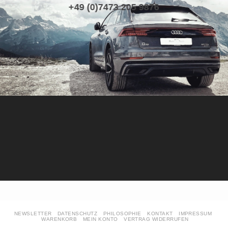
+49 (0)7473 205 9876
NEWSLETTER
DATENSCHUTZ
PHILOSOPHIE
KONTAKT
IMPRESSUM
WARENKORB
MEIN KONTO
VERTRAG WIDERRUFEN