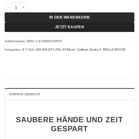
Chiptuning Rolls Royce Cullinan - Series II 6.7 420 KW (571 PS) RT-S Menge
IN DEN WARENKORB
JETZT KAUFEN
Artikelnummer:
RR01-1-6749BE420RTS
Kategorien:
6.7 V12, 420 KW (571 PS), 6749cm³
,
Cullinan Series II
,
ROLLS ROYCE
EINFACH GEMACHT
SAUBERE HÄNDE UND ZEIT
GESPART