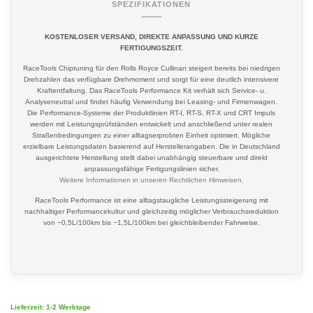
SPEZIFIKATIONEN
KOSTENLOSER VERSAND, DIREKTE ANPASSUNG UND KURZE
FERTIGUNGSZEIT.
RaceTools Chiptuning für den Rolls Royce Cullinan steigert bereits bei niedrigen
Drehzahlen das verfügbare Drehmoment und sorgt für eine deutlich intensivere
Kraftentfaltung. Das RaceTools Performance Kit verhält sich Service- u.
Analyseneutral und findet häufig Verwendung bei Leasing- und Firmenwagen.
Die Performance-Systeme der Produktlinien RT-I, RT-S, RT-X und CRT Impuls
werden mit Leistungsprüfständen entwickelt und anschließend unter realen
Straßenbedingungen zu einer alltagserprobten Einheit optimiert. Mögliche
erzielbare Leistungsdaten basierend auf Herstellerangaben. Die in Deutschland
ausgerichtete Herstellung stellt dabei unabhängig steuerbare und direkt
anpassungsfähige Fertigungslinien sicher.
Weitere Informationen in unseren
Rechtlichen Hinweisen
.
RaceTools Performance ist eine alltagstaugliche Leistungssteigerung mit
nachhaltiger Performancekultur und gleichzeitig möglicher Verbrauchsreduktion
von −0,5L/100km bis −1,5L/100km bei gleichbleibender Fahrweise.
Lieferzeit: 1-2 Werktage