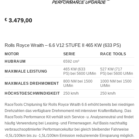
€
3.479,00
Rolls Royce Wraith – 6.6 V12 STUFE II 465 KW (633 PS)
MOTOR
SERIE
RACE TOOLS
HUBRAUM
6592 cm³
465 KW (633
527 KW (717
MAXIMALE LEISTUNG
PS)
bei 5600 U/Min
PS)
bei 5600 U/Min
800 NM
bei 1500
1000 NM
bei 1500
MAXIMALES DREHMOMENT
U/Min
U/Min
HÖCHSTGESCHWINDIGKEIT
250 km/h
250 km/h
RaceTools Chiptuning für Rolls Royce Wraith 6.6 erhöht bereits bei niedrigen
Drehzahlen das verfügbare Drehmoment mit intensiver Kraftentfaltung. Das
RaceTools Performance Kit verhält sich Service- u. Analyseneutral und findet
häufig Verwendung bei Leasing- und Firmenwagen. Auf Basis nachhaltig
verbrauchsoptimierter Performancekultur bei gleich bleibender Fahrweise
-0,5L/100km bis zu -1,5L/100km Emission reduzierende Einsparung möglich.