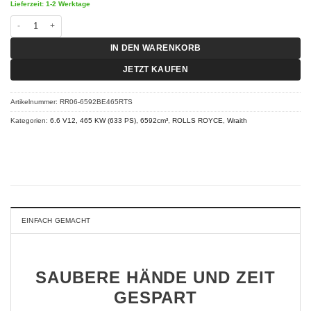
Lieferzeit: 1-2 Werktage
Chiptuning Rolls Royce Wraith - 6.6 V12 465 KW (633 PS) RT-S Menge
IN DEN WARENKORB
JETZT KAUFEN
Artikelnummer:
RR06-6592BE465RTS
Kategorien:
6.6 V12, 465 KW (633 PS), 6592cm³
,
ROLLS ROYCE
,
Wraith
EINFACH GEMACHT
SAUBERE HÄNDE UND ZEIT
GESPART