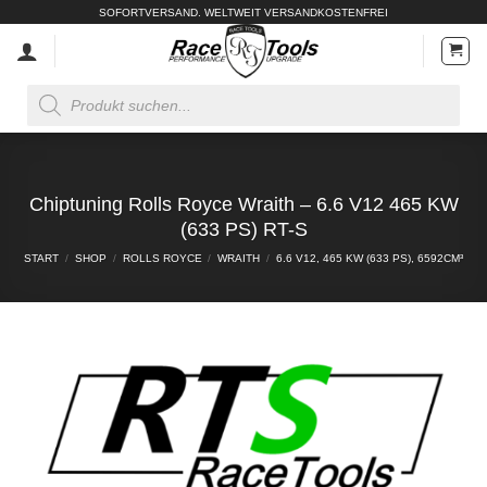
Zum
SOFORTVERSAND. WELTWEIT VERSANDKOSTENFREI
Inhalt
springen
Products
search
Chiptuning Rolls Royce Wraith – 6.6 V12 465 KW
(633 PS) RT-S
START
/
SHOP
/
ROLLS ROYCE
/
WRAITH
/
6.6 V12, 465 KW (633 PS), 6592CM³