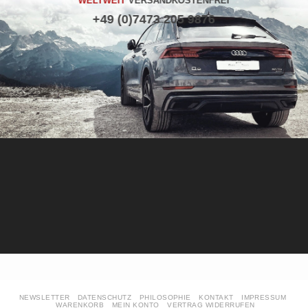
WELTWEIT
VERSANDKOSTENFREI
+49 (0)7473 205 9876
NEWSLETTER
DATENSCHUTZ
PHILOSOPHIE
KONTAKT
IMPRESSUM
WARENKORB
MEIN KONTO
VERTRAG WIDERRUFEN