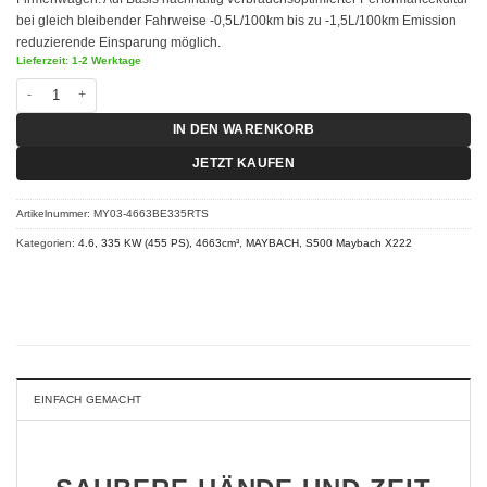
bei gleich bleibender Fahrweise -0,5L/100km bis zu -1,5L/100km Emission
reduzierende Einsparung möglich.
Lieferzeit: 1-2 Werktage
Chiptuning S500 Maybach X222 - S 500 Maybach 335 KW (455 PS) RT-S Men
IN DEN WARENKORB
JETZT KAUFEN
Artikelnummer:
MY03-4663BE335RTS
Kategorien:
4.6, 335 KW (455 PS), 4663cm³
,
MAYBACH
,
S500 Maybach X222
EINFACH GEMACHT