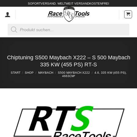
Zum
SOFORTVERSAND. WELTWEIT VERSANDKOSTENFREI
Inhalt
springen
Products
search
Chiptuning S500 Maybach X222 – S 500 Maybach
335 KW (455 PS) RT-S
START
/
SHOP
/
MAYBACH
/
S500 MAYBACH X222
/
4.6, 335 KW (455 PS),
4663CM³