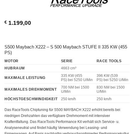
€
1.199,00
S500 Maybach X222 – S 500 Maybach STUFE II 335 KW (455
PS)
MOTOR
SERIE
RACE TOOLS
HUBRAUM
4663 cm³
335 KW (455
396 KW (539
MAXIMALE LEISTUNG
PS)
bei 5250 U/Min
PS)
bei 5250 U/Min
700 NM
bei 1500
830 NM
bei 1500
MAXIMALES DREHMOMENT
U/Min
U/Min
HÖCHSTGESCHWINDIGKEIT
250 km/h
250 km/h
Das RaceTools Chiptuning für S500 MAYBACH X222 erhöht bereits bei
niedrigen Drehzahlen das verfügbare Drehmoment mit intensiver
Kraftentfaltung. Das RaceTools Performance Kit verhält sich Service- u.
Analyseneutral und findet häufig Verwendung bei Leasing- und
Firmenwagen. Auf Basis nachhaltig verbrauchsoptimierter Performancekultur