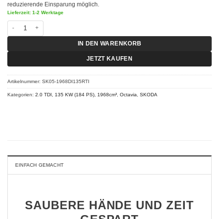
reduzierende Einsparung möglich.
Lieferzeit: 1-2 Werktage
Chiptuning Skoda Octavia - 2.0 TDI RS 135 KW (184 PS) RT-I Menge
IN DEN WARENKORB
JETZT KAUFEN
Artikelnummer:
SK05-1968DI135RTI
Kategorien:
2.0 TDI, 135 KW (184 PS), 1968cm³
,
Octavia
,
SKODA
EINFACH GEMACHT
SAUBERE HÄNDE UND ZEIT