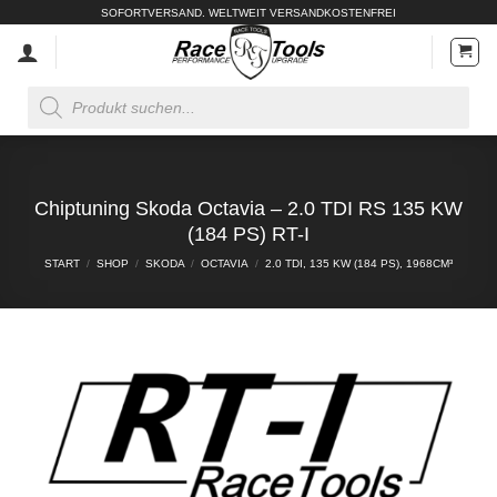
Zum
SOFORTVERSAND. WELTWEIT VERSANDKOSTENFREI
Inhalt
springen
Products
search
Chiptuning Skoda Octavia – 2.0 TDI RS 135 KW
(184 PS) RT-I
START
/
SHOP
/
SKODA
/
OCTAVIA
/
2.0 TDI, 135 KW (184 PS), 1968CM³