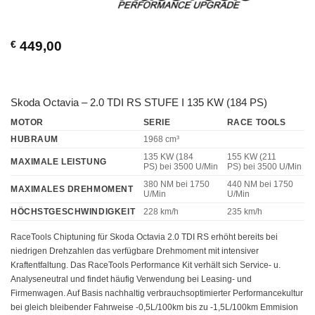
€
449,00
Skoda Octavia – 2.0 TDI RS STUFE I 135 KW (184 PS)
MOTOR
SERIE
RACE TOOLS
HUBRAUM
1968 cm³
135 KW (184
155 KW (211
MAXIMALE LEISTUNG
PS)
bei 3500 U/Min
PS)
bei 3500 U/Min
380 NM
bei 1750
440 NM
bei 1750
MAXIMALES DREHMOMENT
U/Min
U/Min
HÖCHSTGESCHWINDIGKEIT
228 km/h
235 km/h
RaceTools Chiptuning für Skoda Octavia 2.0 TDI RS erhöht bereits bei
niedrigen Drehzahlen das verfügbare Drehmoment mit intensiver
Kraftentfaltung. Das RaceTools Performance Kit verhält sich Service- u.
Analyseneutral und findet häufig Verwendung bei Leasing- und
Firmenwagen. Auf Basis nachhaltig verbrauchsoptimierter Performancekultur
bei gleich bleibender Fahrweise -0,5L/100km bis zu -1,5L/100km Emmision