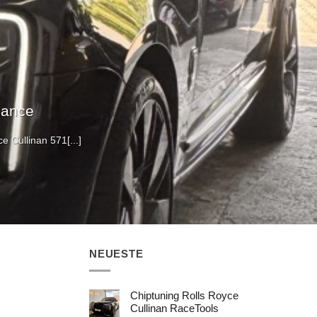
mance
 Cullinan 571[...]
NEUESTE
Chiptuning Rolls Royce
Cullinan RaceTools