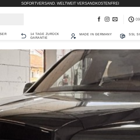
SOFORTVERSAND. WELTWEIT VERSANDKOSTENFREI
09
SER
14 TAGE ZURÜCK
MADE IN GERMANY
SSL S
GARANTIE