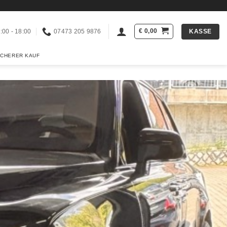
€
0,00
KASSE
:00 - 18:00
07473 205 9876
ICHERER KAUF