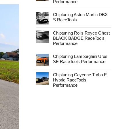
Performance
Keine
Kommentare
Chiptuning Aston Martin DBX
zu
Chiptuning
S RaceTools
Rolls
Royce
Keine
Cullinan
Kommentare
RaceTools
zu
Chiptuning Rolls Royce Ghost
Performance
Chiptuning
BLACK BADGE RaceTools
Aston
Martin
Performance
DBX
Keine
S
Kommentare
RaceTools
Chiptuning Lamborghini Urus
zu
Chiptuning
SE RaceTools Performance
Rolls
Royce
Keine
Ghost
Kommentare
BLACK
zu
Chiptuning Cayenne Turbo E
BADGE
Chiptuning
Hybrid RaceTools
RaceTools
Lamborghini
Performance
Urus
Performance
SE
Keine
RaceTools
Kommentare
Performance
zu
Chiptuning
Cayenne
Turbo
E
Hybrid
RaceTools
Performance