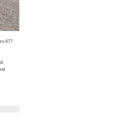
 zu 677
it
und