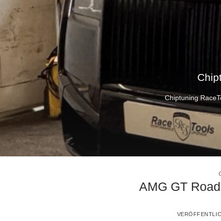
Chip
Chiptuning RaceTo
AMG GT Roads
VERÖFFENTLI