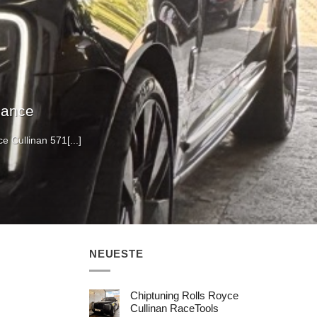
mance
 Cullinan 571[...]
NEUESTE
Chiptuning Rolls Royce
Cullinan RaceTools