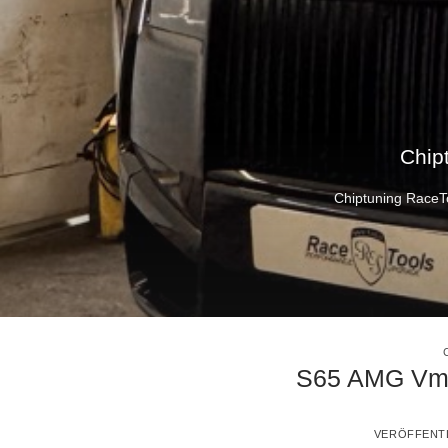
Chip
Chiptuning RaceTo
S65 AMG Vma
VERÖFFENT