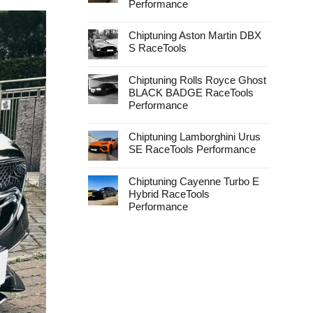
Performance
Keine
Kommentare
Chiptuning Aston Martin DBX
zu
Chiptuning
S RaceTools
Rolls
Royce
Keine
Cullinan
Kommentare
RaceTools
zu
Chiptuning Rolls Royce Ghost
Performance
Chiptuning
BLACK BADGE RaceTools
Aston
Martin
Performance
DBX
Keine
S
Kommentare
RaceTools
Chiptuning Lamborghini Urus
zu
Chiptuning
SE RaceTools Performance
Rolls
Royce
Keine
Ghost
Kommentare
BLACK
zu
Chiptuning Cayenne Turbo E
BADGE
Chiptuning
Hybrid RaceTools
RaceTools
Lamborghini
Performance
Urus
Performance
SE
Keine
RaceTools
Kommentare
Performance
zu
Chiptuning
Cayenne
Turbo
E
Hybrid
RaceTools
Performance