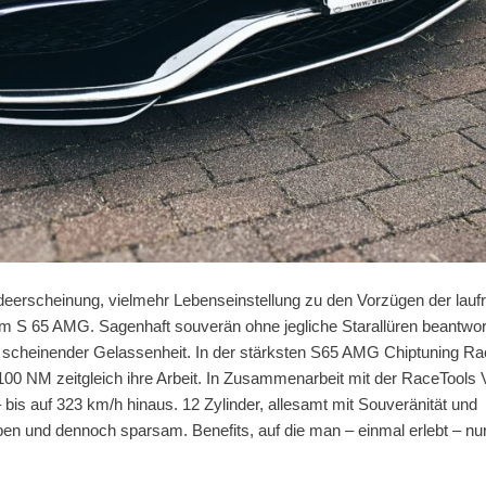
erscheinung, vielmehr Lebenseinstellung zu den Vorzügen der laufr
im S 65 AMG. Sagenhaft souverän ohne jegliche Starallüren beantwor
os scheinender Gelassenheit. In der stärksten S65 AMG Chiptuning R
1100 NM zeitgleich ihre Arbeit. In Zusammenarbeit mit der RaceTool
is auf 323 km/h hinaus. 12 Zylinder, allesamt mit Souveränität und
aben und dennoch sparsam. Benefits, auf die man – einmal erlebt – nu