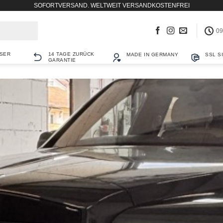
SOFORTVERSAND. WELTWEIT VERSANDKOSTENFREI
09
SER
14 TAGE ZURÜCK
MADE IN GERMANY
SSL S
GARANTIE