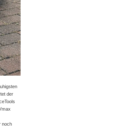
uhigsten
tet der
aceTools
s Vmax
r noch