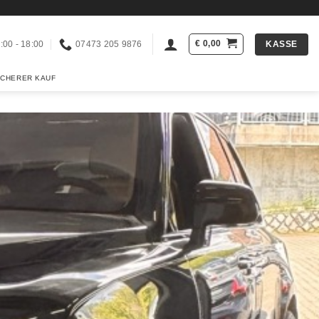
€
0,00
KASSE
:00 - 18:00
07473 205 9876
ICHERER KAUF