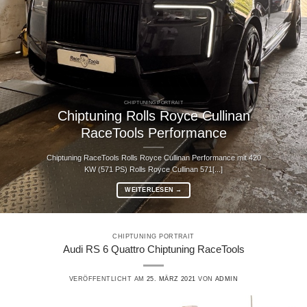
CHIPTUNING PORTRAIT
Chiptuning Rolls Royce Cullinan
RaceTools Performance
Chiptuning RaceTools Rolls Royce Cullinan Performance mit 420
KW (571 PS) Rolls Royce Cullinan 571[...]
WEITERLESEN
→
CHIPTUNING PORTRAIT
Audi RS 6 Quattro Chiptuning RaceTools
VERÖFFENTLICHT AM
25. MÄRZ 2021
VON
ADMIN