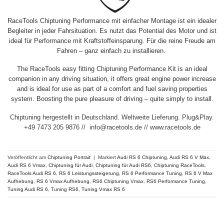
RaceTools Chiptuning Performance mit einfacher Montage ist ein idealer
Begleiter in jeder Fahrsituation. Es nutzt das Potential des Motor und ist
ideal für Performance mit Kraftstoffeinsparung. Für die reine Freude am
Fahren – ganz einfach zu installieren.
The RaceTools easy fitting Chiptuning Performance Kit is an ideal
companion in any driving situation, it offers great engine power increase
and is ideal for use as part of a comfort and fuel saving properties
system. Boosting the pure pleasure of driving – quite simply to install.
Chiptuning hergestellt in Deutschland. Weltweite Lieferung. Plug&Play.
+49 7473 205 9876 // info@racetools.de // www.racetools.de
Veröffentlicht am
Chiptuning Portrait
|
Markiert
Audi RS 6 Chiptuning
,
Audi RS 6 V Max
,
Audi RS 6 Vmax
,
Chiptuning für Audi
,
Chiptuning für Audi RS6
,
Chiptuning RaceTools
,
RaceTools Audi RS 6
,
RS 6 Leistungssteigerung
,
RS 6 Performance Tuning
,
RS 6 V Max
Aufhebung
,
RS 6 Vmax Aufhebung
,
RS6 Chiptuning Vmax
,
RS6 Performance Tuning
,
Tuning Audi RS 6
,
Tuning RS6
,
Tuning Vmax RS 6