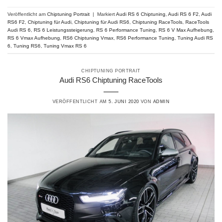
Veröffentlicht am
Chiptuning Portrait
|
Markiert
Audi RS 6 Chiptuning
,
Audi RS 6 F2
,
Audi
RS6 F2
,
Chiptuning für Audi
,
Chiptuning für Audi RS6
,
Chiptuning RaceTools
,
RaceTools
Audi RS 6
,
RS 6 Leistungssteigerung
,
RS 6 Performance Tuning
,
RS 6 V Max Aufhebung
,
RS 6 Vmax Aufhebung
,
RS6 Chiptuning Vmax
,
RS6 Performance Tuning
,
Tuning Audi RS
6
,
Tuning RS6
,
Tuning Vmax RS 6
CHIPTUNING PORTRAIT
Audi RS6 Chiptuning RaceTools
VERÖFFENTLICHT AM
5. JUNI 2020
VON
ADMIN