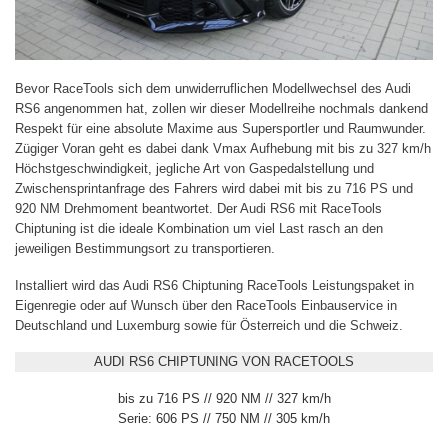
Bevor RaceTools sich dem unwiderruflichen Modellwechsel des Audi
RS6 angenommen hat, zollen wir dieser Modellreihe nochmals dankend
Respekt für eine absolute Maxime aus Supersportler und Raumwunder.
Zügiger Voran geht es dabei dank Vmax Aufhebung mit bis zu 327 km/h
Höchstgeschwindigkeit, jegliche Art von Gaspedalstellung und
Zwischensprintanfrage des Fahrers wird dabei mit bis zu 716 PS und
920 NM Drehmoment beantwortet. Der Audi RS6 mit RaceTools
Chiptuning ist die ideale Kombination um viel Last rasch an den
jeweiligen Bestimmungsort zu transportieren.
Installiert wird das Audi RS6 Chiptuning RaceTools Leistungspaket in
Eigenregie oder auf Wunsch über den RaceTools Einbauservice in
Deutschland und Luxemburg sowie für Österreich und die Schweiz.
AUDI RS6 CHIPTUNING VON RACETOOLS
bis zu 716 PS // 920 NM // 327 km/h
Serie: 606 PS // 750 NM // 305 km/h