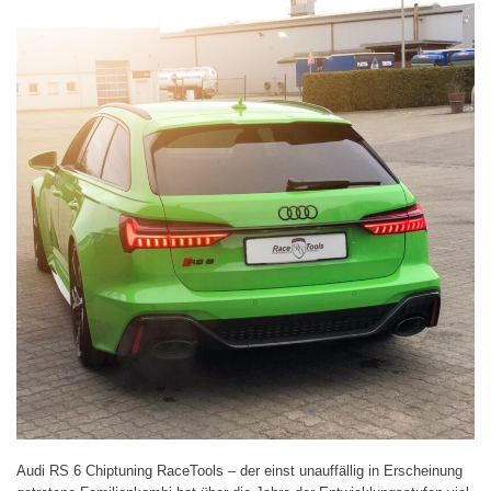
Audi RS 6 Chiptuning RaceTools – der einst unauffällig in Erscheinung