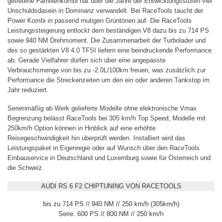
getretene Familienkombi hat über die Jahre der Entwicklungsstufen viel
Unschuldsdasein in Dominanz verwandelt. Bei RaceTools taucht der
Power Kombi in passend mutigen Grüntönen auf. Die RaceTools
Leistungssteigerung entlockt dem beständigen V8 dazu bis zu 714 PS
sowie 940 NM Drehmoment. Die Zusammenarbeit der Turbolader und
des so gestärkten V8 4.0 TFSI liefern eine beindruckende Performance
ab. Gerade Vielfahrer dürfen sich über eine angepasste
Verbrauchsmenge von bis zu -2.0L/100km freuen, was zusätzlich zur
Performance die Streckenzeiten um den ein oder anderen Tankstop im
Jahr reduziert.
Serienmäßig ab Werk gelieferte Modelle ohne elektronische Vmax
Begrenzung belässt RaceTools bei 305 km/h Top Speed, Modelle mit
250km/h Option können in Hinblick auf eine erhöhte
Reisegeschwindigkeit hin überprüft werden. Installiert wird das
Leistungspaket in Eigenregie oder auf Wunsch über den RaceTools
Einbauservice in Deutschland und Luxemburg sowie für Österreich und
die Schweiz.
AUDI RS 6 F2 CHIPTUNING VON RACETOOLS
bis zu 714 PS // 940 NM // 250 km/h (305km/h)
Serie: 600 PS // 800 NM // 250 km/h