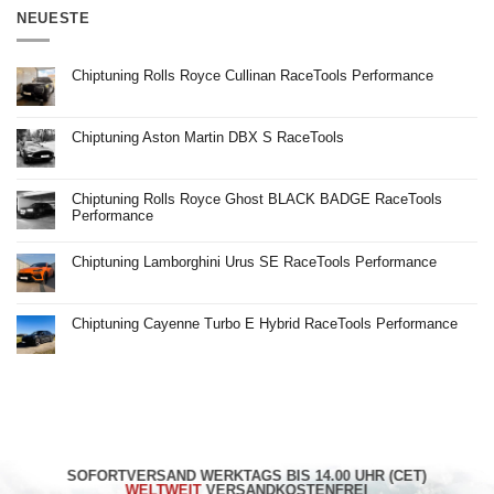
NEUESTE
Chiptuning Rolls Royce Cullinan RaceTools Performance
Keine
Kommentare
zu
Chiptuning
Chiptuning Aston Martin DBX S RaceTools
Rolls
Royce
Keine
Cullinan
Kommentare
RaceTools
zu
Performance
Chiptuning
Chiptuning Rolls Royce Ghost BLACK BADGE RaceTools
Aston
Martin
Performance
DBX
S
Keine
RaceTools
Kommentare
zu
Chiptuning Lamborghini Urus SE RaceTools Performance
Chiptuning
Rolls
Keine
Royce
Kommentare
Ghost
zu
BLACK
Chiptuning
Chiptuning Cayenne Turbo E Hybrid RaceTools Performance
BADGE
Lamborghini
RaceTools
Urus
Keine
Performance
SE
Kommentare
RaceTools
zu
Performance
Chiptuning
Cayenne
Turbo
E
Hybrid
RaceTools
Performance
SOFORTVERSAND WERKTAGS BIS 14.00 UHR (CET)
WELTWEIT
VERSANDKOSTENFREI