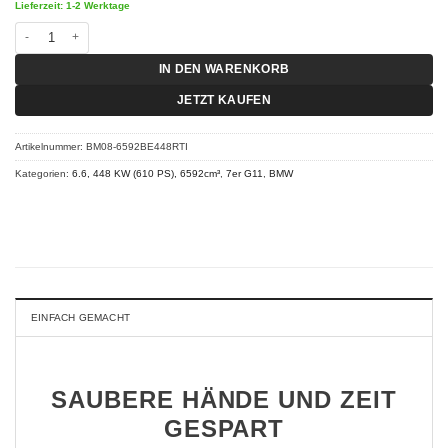
Lieferzeit: 1-2 Werktage
Chiptuning BMW 7er G11 - M 760Li 6.6 448 KW (610 PS) RT-I Menge
IN DEN WARENKORB
JETZT KAUFEN
Artikelnummer:
BM08-6592BE448RTI
Kategorien:
6.6, 448 KW (610 PS), 6592cm³
,
7er G11
,
BMW
EINFACH GEMACHT
SAUBERE HÄNDE UND ZEIT
GESPART