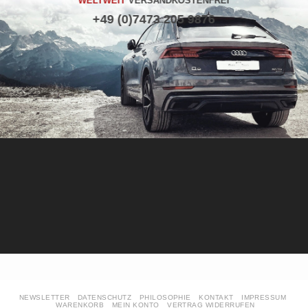
WELTWEIT
VERSANDKOSTENFREI
+49 (0)7473 205 9876
NEWSLETTER
DATENSCHUTZ
PHILOSOPHIE
KONTAKT
IMPRESSUM
WARENKORB
MEIN KONTO
VERTRAG WIDERRUFEN