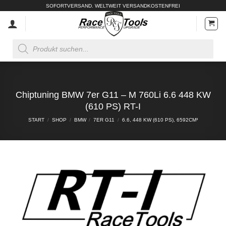
Zum
SOFORTVERSAND. WELTWEIT VERSANDKOSTENFREI
Inhalt
springen
Products
search
Chiptuning BMW 7er G11 – M 760Li 6.6 448 KW
(610 PS) RT-I
START
/
SHOP
/
BMW
/
7ER G11
/
6.6, 448 KW (610 PS), 6592CM³