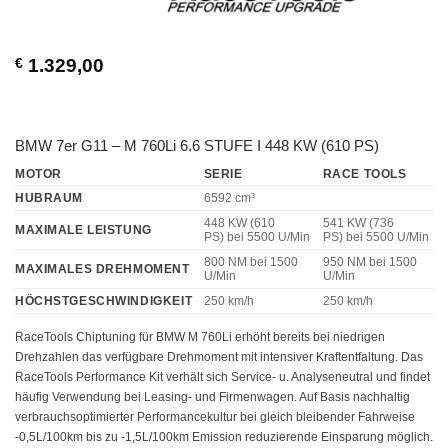
€
1.329,00
BMW 7er G11 – M 760Li 6.6 STUFE I 448 KW (610 PS)
MOTOR
SERIE
RACE TOOLS
HUBRAUM
6592 cm³
448 KW (610
541 KW (736
MAXIMALE LEISTUNG
PS)
bei 5500 U/Min
PS)
bei 5500 U/Min
800 NM
bei 1500
950 NM
bei 1500
MAXIMALES DREHMOMENT
U/Min
U/Min
HÖCHSTGESCHWINDIGKEIT
250 km/h
250 km/h
RaceTools Chiptuning für BMW M 760Li erhöht bereits bei niedrigen
Drehzahlen das verfügbare Drehmoment mit intensiver Kraftentfaltung. Das
RaceTools Performance Kit verhält sich Service- u. Analyseneutral und findet
häufig Verwendung bei Leasing- und Firmenwagen. Auf Basis nachhaltig
verbrauchsoptimierter Performancekultur bei gleich bleibender Fahrweise
-0,5L/100km bis zu -1,5L/100km Emission reduzierende Einsparung möglich.