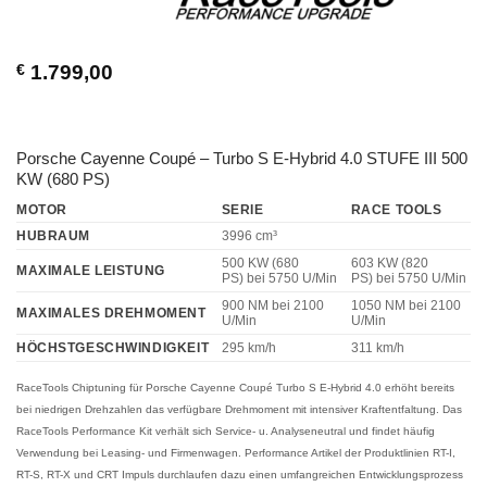
€
1.799,00
Porsche Cayenne Coupé – Turbo S E-Hybrid 4.0 STUFE III 500
KW (680 PS)
MOTOR
SERIE
RACE TOOLS
HUBRAUM
3996 cm³
500 KW (680
603 KW (820
MAXIMALE LEISTUNG
PS)
bei 5750 U/Min
PS)
bei 5750 U/Min
900 NM
bei 2100
1050 NM
bei 2100
MAXIMALES DREHMOMENT
U/Min
U/Min
HÖCHSTGESCHWINDIGKEIT
295 km/h
311 km/h
RaceTools Chiptuning für Porsche Cayenne Coupé Turbo S E-Hybrid 4.0
erhöht bereits
bei niedrigen Drehzahlen das verfügbare Drehmoment mit intensiver Kraftentfaltung. Das
RaceTools Performance Kit verhält sich Service- u. Analyseneutral und findet häufig
Verwendung bei Leasing- und Firmenwagen. Performance Artikel der Produktlinien RT-I,
RT-S, RT-X und CRT Impuls durchlaufen dazu einen umfangreichen Entwicklungsprozess