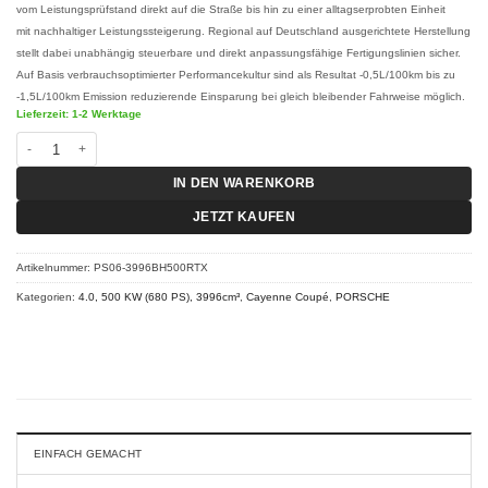
vom Leistungsprüfstand direkt auf die Straße bis hin zu einer alltagserprobten Einheit
mit nachhaltiger Leistungssteigerung. Regional auf Deutschland ausgerichtete Herstellung
stellt dabei unabhängig steuerbare und direkt anpassungsfähige Fertigungslinien sicher.
Auf Basis verbrauchsoptimierter Performancekultur sind als Resultat -0,5L/100km bis zu
-1,5L/100km Emission reduzierende Einsparung bei gleich bleibender Fahrweise möglich.
Lieferzeit: 1-2 Werktage
Chiptuning Porsche Cayenne Coupé - Turbo S E-Hybrid 4.0 500 KW (680 PS)
IN DEN WARENKORB
JETZT KAUFEN
Artikelnummer:
PS06-3996BH500RTX
Kategorien:
4.0, 500 KW (680 PS), 3996cm³
,
Cayenne Coupé
,
PORSCHE
EINFACH GEMACHT