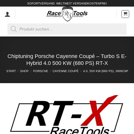
Zum
SOFORTVERSAND. WELTWEIT VERSANDKOSTENFREI
Inhalt
springen
Products
search
Chiptuning Porsche Cayenne Coupé – Turbo S E-
Hybrid 4.0 500 KW (680 PS) RT-X
START
/
SHOP
/
PORSCHE
/
CAYENNE COUPÉ
/
4.0, 500 KW (680 PS), 3996CM³